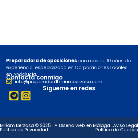
Preparadora de oposiciones
con más de 10 años de
experiencia, especializada en Corporaciones Locales
en Andalucía.
Contacta conmigo
info@preparadoramiriamberzosa.com
Sígueme en redes
T
I
e
n
l
s
e
t
g
a
Miriam Berzosa © 2025
☀ Diseño web en Málaga
Aviso Legal
Política de Privacidad
Política de Cookies
r
g