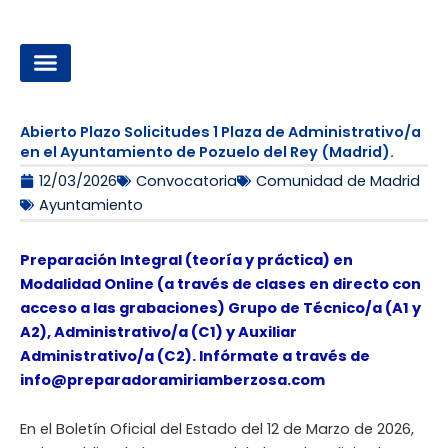
Ir
al
contenido
OPOSICIONES A LA ADMINISTRACIÓN LOCAL
Abierto Plazo Solicitudes 1 Plaza de Administrativo/a
en el Ayuntamiento de Pozuelo del Rey (Madrid).
12/03/2026
Convocatoria
Comunidad de Madrid
Ayuntamiento
Preparación Integral (teoría y práctica) en
Modalidad Online (a través de clases en directo con
acceso a las grabaciones) Grupo de Técnico/a (A1 y
A2), Administrativo/a (C1) y Auxiliar
Administrativo/a (C2). Infórmate a través de
info@preparadoramiriamberzosa.com
En el Boletín Oficial del Estado del 12 de Marzo de 2026,