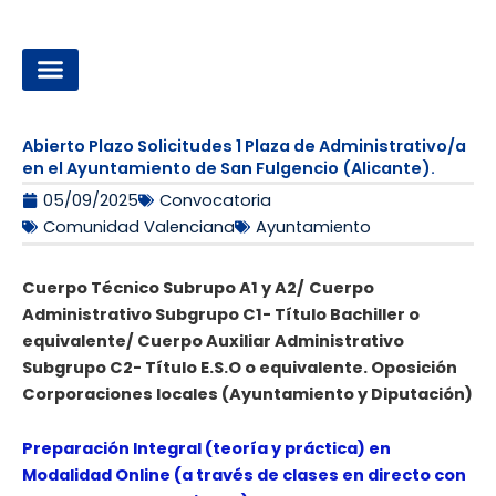
Ir
al
contenido
OPOSICIONES A LA ADMINISTRACIÓN LOCAL
Abierto Plazo Solicitudes 1 Plaza de Administrativo/a
en el Ayuntamiento de San Fulgencio (Alicante).
05/09/2025
Convocatoria
Comunidad Valenciana
Ayuntamiento
Cuerpo Técnico Subrupo A1 y A2/
Cuerpo
Administrativo Subgrupo C1- Título Bachiller o
equivalente/ Cuerpo Auxiliar Administrativo
Subgrupo C2- Título E.S.O o equivalente. Oposición
Corporaciones locales (Ayuntamiento y Diputación)
Preparación Integral (teoría y práctica) en
Modalidad Online (a través de clases en directo con