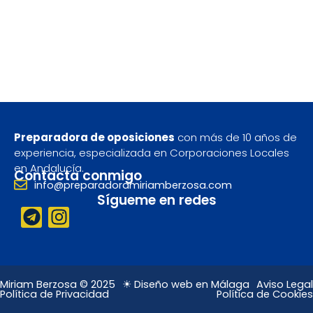
Preparadora de oposiciones
con más de 10 años de
experiencia, especializada en Corporaciones Locales
en Andalucía.
Contacta conmigo
info@preparadoramiriamberzosa.com
Sígueme en redes
T
I
e
n
l
s
e
t
g
a
Miriam Berzosa © 2025
☀ Diseño web en Málaga
Aviso Legal
Política de Privacidad
Política de Cookies
r
g