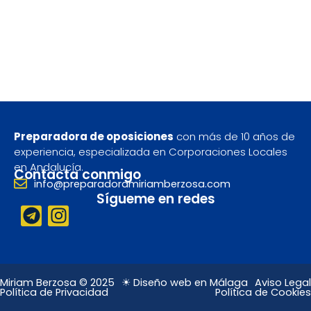
Preparadora de oposiciones
con más de 10 años de
experiencia, especializada en Corporaciones Locales
en Andalucía.
Contacta conmigo
info@preparadoramiriamberzosa.com
Sígueme en redes
T
I
e
n
l
s
e
t
g
a
Miriam Berzosa © 2025
☀ Diseño web en Málaga
Aviso Legal
Política de Privacidad
Política de Cookies
r
g