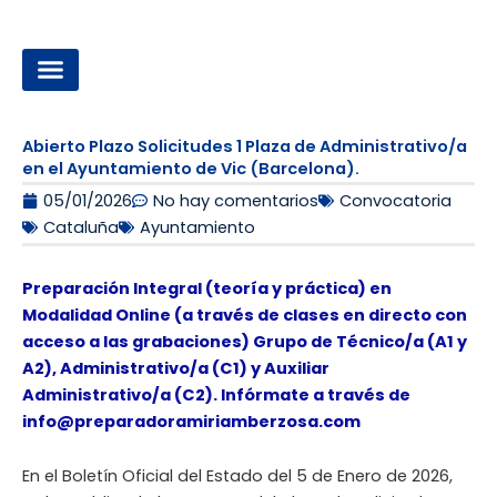
Ir
al
contenido
OPOSICIONES A LA ADMINISTRACIÓN LOCAL
Abierto Plazo Solicitudes 1 Plaza de Administrativo/a
en el Ayuntamiento de Vic (Barcelona).
05/01/2026
No hay comentarios
Convocatoria
Cataluña
Ayuntamiento
Preparación Integral (teoría y práctica) en
Modalidad Online (a través de clases en directo con
acceso a las grabaciones) Grupo de Técnico/a (A1 y
A2), Administrativo/a (C1) y Auxiliar
Administrativo/a (C2). Infórmate a través de
info@preparadoramiriamberzosa.com
En el Boletín Oficial del Estado del 5 de Enero de 2026,