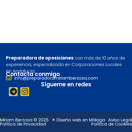
Preparadora de oposiciones
con más de 10 años de
experiencia, especializada en Corporaciones Locales
en Andalucía.
Contacta conmigo
info@preparadoramiriamberzosa.com
Sígueme en redes
T
I
e
n
l
s
e
t
g
a
Miriam Berzosa © 2025
☀ Diseño web en Málaga
Aviso Legal
Política de Privacidad
Política de Cookies
r
g