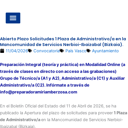
Ir
al
contenido
OPOSICIONES A LA ADMINISTRACIÓN LOCAL
Abierto Plazo Solicitudes 1 Plaza de Administrativo/a en la
Mancomunidad de Servicios Nerbioi-Ibaizabal (Bizkaia).
11/04/2026
Convocatoria
País Vasco
Ayuntamiento
Preparación Integral (teoría y práctica) en Modalidad Online (a
través de clases en directo con acceso a las grabaciones)
Grupo de Técnico/a (A1 y A2), Administrativo/a (C1) y Auxiliar
Administrativo/a (C2). Infórmate a través de
info@preparadoramiriamberzosa.com
En el Boletín Oficial del Estado del 11 de Abril de 2026, se ha
publicado la Apertura del plazo de solicitudes para proveer
1 Plaza
de Administrativo/a
en la Mancomunidad de Servicios Nerbioi-
Ibaizabal (Bizkaia).