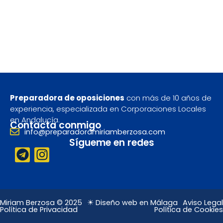
Preparadora de oposiciones
con más de 10 años de
experiencia, especializada en Corporaciones Locales
en Andalucía.
Contacta conmigo
info@preparadoramiriamberzosa.com
Sígueme en redes
T
I
e
n
l
s
e
t
g
a
Miriam Berzosa © 2025
☀ Diseño web en Málaga
Aviso Legal
Política de Privacidad
Política de Cookies
r
g