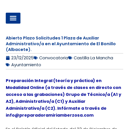
Ir
al
contenido
OPOSICIONES A LA ADMINISTRACIÓN LOCAL
Abierto Plazo Solicitudes 1 Plaza de Auxiliar
Administrativo/a en el Ayuntamiento de El Bonillo
(Albacete).
23/12/2025
Convocatoria
Castilla La Mancha
Ayuntamiento
Preparación Integral (teoría y práctica) en
Modalidad Online (a través de clases en directo con
acceso a las grabaciones) Grupo de Técnico/a (A1 y
A2), Administrativo/a (C1) y Auxiliar
Administrativo/a (C2). Infórmate a través de
info@preparadoramiriamberzosa.com