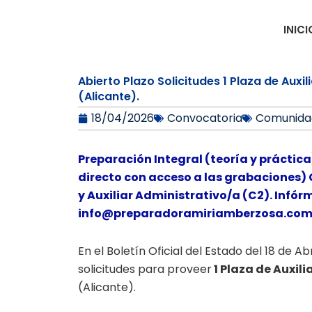
Ir
al
INICI
contenido
Abierto Plazo Solicitudes 1 Plaza de Auxi
(Alicante).
18/04/2026
Convocatoria
Comunida
Preparación Integral (teoría y práctica
directo con acceso a las grabaciones) 
y Auxiliar Administrativo/a (C2). Infór
info@preparadoramiriamberzosa.co
En el Boletín Oficial del Estado del 18 de A
solicitudes para proveer
1 Plaza de Auxil
(Alicante).