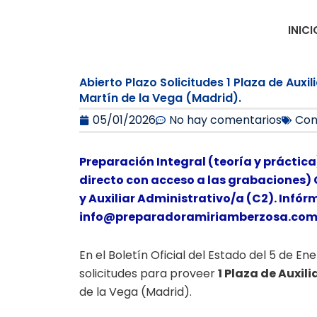
Ir
al
INICI
contenido
Abierto Plazo Solicitudes 1 Plaza de Auxi
Martín de la Vega (Madrid).
05/01/2026
No hay comentarios
Con
Preparación Integral (teoría y práctica
directo con acceso a las grabaciones) 
y Auxiliar Administrativo/a (C2). Infór
info@preparadoramiriamberzosa.co
En el Boletín Oficial del Estado del 5 de E
solicitudes para proveer
1 Plaza de Auxil
de la Vega (Madrid).