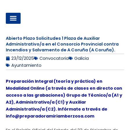
Ir
al
contenido
OPOSICIONES A LA ADMINISTRACIÓN LOCAL
Abierto Plazo Solicitudes 1 Plaza de Auxiliar
Administrativo/a en el Consorcio Provincial contra
Incendios y Salvamento de A Coruña (A Coruña).
23/12/2025
Convocatoria
Galicia
Ayuntamiento
Preparación Integral (teoría y práctica) en
Modalidad Online (a través de clases en directo con
acceso a las grabaciones) Grupo de Técnico/a (A1 y
A2), Administrativo/a (C1) y Auxiliar
Administrativo/a (C2). Infórmate a través de
info@preparadoramiriamberzosa.com