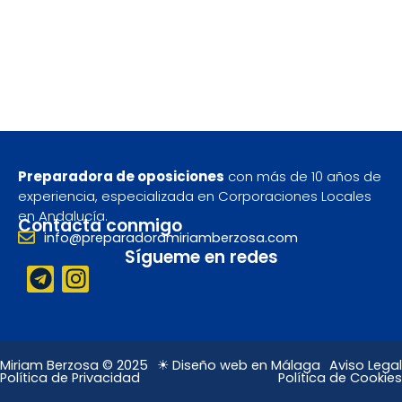
Preparadora de oposiciones
con más de 10 años de
experiencia, especializada en Corporaciones Locales
en Andalucía.
Contacta conmigo
info@preparadoramiriamberzosa.com
Sígueme en redes
T
I
e
n
l
s
e
t
g
a
Miriam Berzosa © 2025
☀ Diseño web en Málaga
Aviso Legal
Política de Privacidad
Política de Cookies
r
g