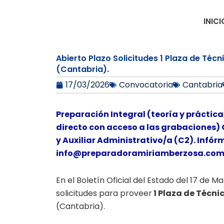
Ir
al
INICI
contenido
Abierto Plazo Solicitudes 1 Plaza de Té
(Cantabria).
17/03/2026
Convocatoria
Cantabria
Preparación Integral (teoría y práctica
directo con acceso a las grabaciones) 
y Auxiliar Administrativo/a (C2). Infór
info@preparadoramiriamberzosa.co
En el Boletín Oficial del Estado del 17 de 
solicitudes para proveer
1 Plaza de Técni
(Cantabria).