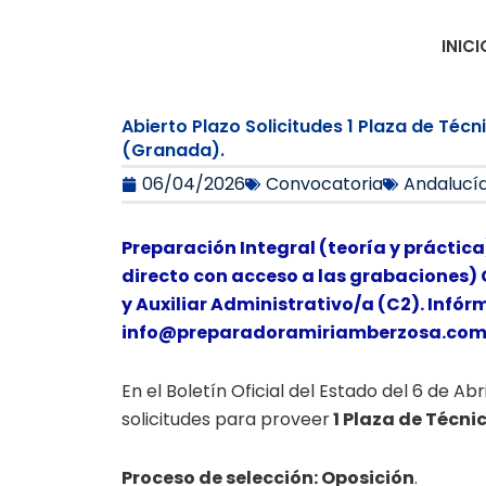
Ir
al
INICI
contenido
Abierto Plazo Solicitudes 1 Plaza de Téc
(Granada).
06/04/2026
Convocatoria
Andalucí
Preparación Integral (teoría y práctica
directo con acceso a las grabaciones) 
y Auxiliar Administrativo/a (C2). Infór
info@preparadoramiriamberzosa.co
En el Boletín Oficial del Estado del 6 de Ab
solicitudes para proveer
1 Plaza de Técni
Proceso de selección: Oposición
.