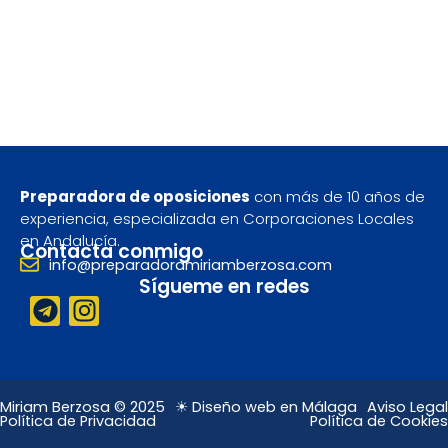
Preparadora de oposiciones
con más de 10 años de
experiencia, especializada en Corporaciones Locales
en Andalucía.
Contacta conmigo
info@preparadoramiriamberzosa.com
Sígueme en redes
T
I
e
n
l
s
e
t
g
a
Miriam Berzosa © 2025
☀ Diseño web en Málaga
Aviso Legal
Política de Privacidad
Política de Cookies
r
g