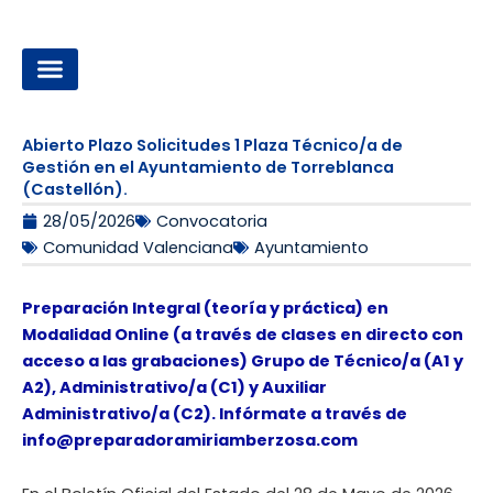
Ir
al
contenido
OPOSICIONES A LA ADMINISTRACIÓN LOCAL
Abierto Plazo Solicitudes 1 Plaza Técnico/a de
Gestión en el Ayuntamiento de Torreblanca
(Castellón).
28/05/2026
Convocatoria
Comunidad Valenciana
Ayuntamiento
Preparación Integral (teoría y práctica) en
Modalidad Online (a través de clases en directo con
acceso a las grabaciones) Grupo de Técnico/a (A1 y
A2), Administrativo/a (C1) y Auxiliar
Administrativo/a (C2). Infórmate a través de
info@preparadoramiriamberzosa.com