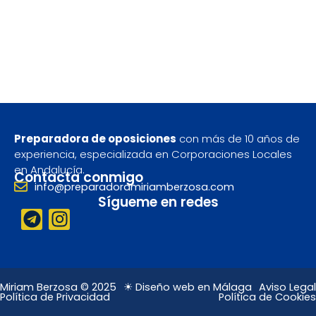
Preparadora de oposiciones
con más de 10 años de
experiencia, especializada en Corporaciones Locales
en Andalucía.
Contacta conmigo
info@preparadoramiriamberzosa.com
Sígueme en redes
T
I
e
n
l
s
e
t
g
a
Miriam Berzosa © 2025
☀ Diseño web en Málaga
Aviso Legal
Política de Privacidad
Política de Cookies
r
g