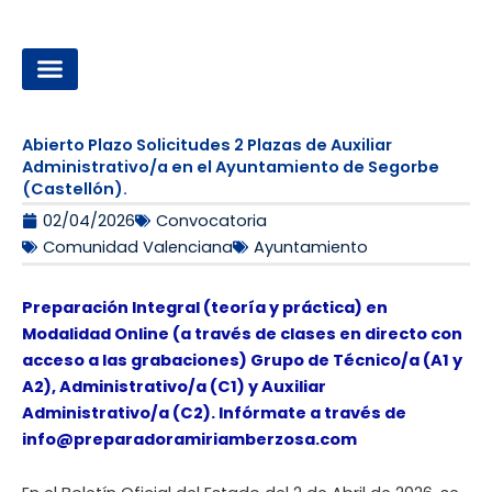
Ir
al
contenido
OPOSICIONES A LA ADMINISTRACIÓN LOCAL
Abierto Plazo Solicitudes 2 Plazas de Auxiliar
Administrativo/a en el Ayuntamiento de Segorbe
(Castellón).
02/04/2026
Convocatoria
Comunidad Valenciana
Ayuntamiento
Preparación Integral (teoría y práctica) en
Modalidad Online (a través de clases en directo con
acceso a las grabaciones) Grupo de Técnico/a (A1 y
A2), Administrativo/a (C1) y Auxiliar
Administrativo/a (C2). Infórmate a través de
info@preparadoramiriamberzosa.com