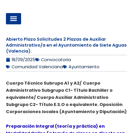
Ir
al
contenido
OPOSICIONES A LA ADMINISTRACIÓN LOCAL
Abierto Plazo Solicitudes 2 Plazas de Auxiliar
Administrativo/a en el Ayuntamiento de Siete Aguas
(Valencia).
18/09/2025
Convocatoria
Comunidad Valenciana
Ayuntamiento
Cuerpo Técnico Subrupo A1 y A2/
Cuerpo
Administrativo Subgrupo C1- Título Bachiller o
equivalente/ Cuerpo Auxiliar Administrativo
Subgrupo C2- Título E.S.O o equivalente. Oposición
Corporaciones locales (Ayuntamiento y Diputación)
Preparación Integral (teoría y práctica) en