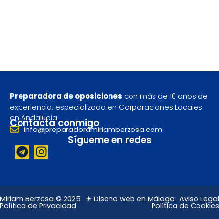
Preparadora de oposiciones
con más de 10 años de
experiencia, especializada en Corporaciones Locales
en Andalucía.
Contacta conmigo
info@preparadoramiriamberzosa.com
Sígueme en redes
T
I
e
n
l
s
e
t
g
a
Miriam Berzosa © 2025
☀ Diseño web en Málaga
Aviso Legal
Política de Privacidad
Política de Cookies
r
g