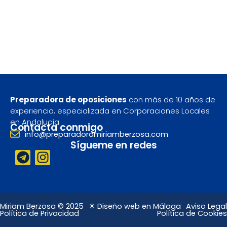
Preparadora de oposiciones
con más de 10 años de
experiencia, especializada en Corporaciones Locales
en Andalucía.
Contacta conmigo
info@preparadoramiriamberzosa.com
Sígueme en redes
T
I
e
n
l
s
e
t
g
a
Miriam Berzosa © 2025
☀ Diseño web en Málaga
Aviso Legal
Política de Privacidad
Política de Cookies
r
g