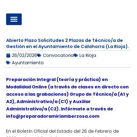
Ir
al
contenido
OPOSICIONES A LA ADMINISTRACIÓN LOCAL
Abierto Plazo Solicitudes 2 Plazas de Técnico/a de
Gestión en el Ayuntamiento de Calahorra (La Rioja).
26/02/2026
Convocatoria
La Rioja
Ayuntamiento
Preparación Integral (teoría y práctica) en
Modalidad Online (a través de clases en directo con
acceso a las grabaciones) Grupo de Técnico/a (A1 y
A2), Administrativo/a (C1) y Auxiliar
Administrativo/a (C2). Infórmate a través de
info@preparadoramiriamberzosa.com
En el Boletín Oficial del Estado del 26 de Febrero de