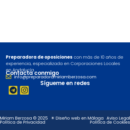
Preparadora de oposiciones
con más de 10 años de
experiencia, especializada en Corporaciones Locales
en Andalucía.
Contacta conmigo
info@preparadoramiriamberzosa.com
Sígueme en redes
T
I
e
n
l
s
e
t
g
a
Miriam Berzosa © 2025
☀ Diseño web en Málaga
Aviso Legal
Política de Privacidad
Política de Cookies
r
g