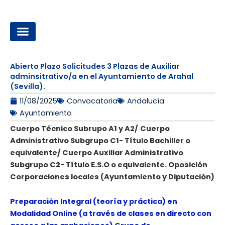
Ir
al
contenido
OPOSICIONES A LA ADMINISTRACIÓN LOCAL
Abierto Plazo Solicitudes 3 Plazas de Auxiliar
adminsitrativo/a en el Ayuntamiento de Arahal
(Sevilla).
11/08/2025
Convocatoria
Andalucía
Ayuntamiento
Cuerpo Técnico Subrupo A1 y A2/
Cuerpo
Administrativo Subgrupo C1- Título Bachiller o
equivalente/ Cuerpo Auxiliar Administrativo
Subgrupo C2- Título E.S.O o equivalente. Oposición
Corporaciones locales (Ayuntamiento y Diputación)
Preparación Integral (teoría y práctica) en
Modalidad Online (a través de clases en directo con