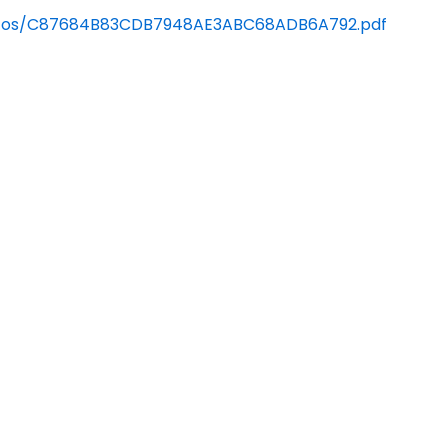
entos/C87684B83CDB7948AE3ABC68ADB6A792.pdf