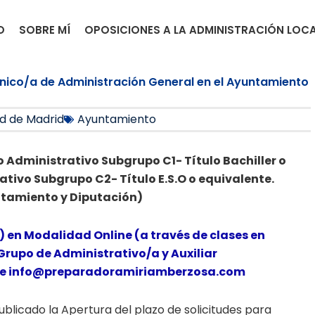
O
SOBRE MÍ
OPOSICIONES A LA ADMINISTRACIÓN LOC
écnico/a de Administración General en el Ayuntamiento
d de Madrid
Ayuntamiento
 Administrativo Subgrupo C1- Título Bachiller o
ativo Subgrupo C2- Título E.S.O o equivalente.
ntamiento y Diputación)
) en Modalidad Online (a través de clases en
Grupo de Administrativo/a y Auxiliar
s de info@preparadoramiriamberzosa.com
blicado la Apertura del plazo de solicitudes para