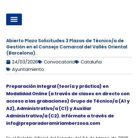
Ir
al
contenido
OPOSICIONES A LA ADMINISTRACIÓN LOCAL
Abierto Plazo Solicitudes 3 Plazas de Técnico/a de
Gestión en el Consejo Comarcal del Vallés Oriental
(Barcelona).
24/03/2026
Convocatoria
Cataluña
Ayuntamiento
Preparación Integral (teoría y práctica) en
Modalidad Online (a través de clases en directo con
acceso a las grabaciones) Grupo de Técnico/a (A1 y
A2), Administrativo/a (C1) y Auxiliar
Administrativo/a (C2). Infórmate a través de
info@preparadoramiriamberzosa.com