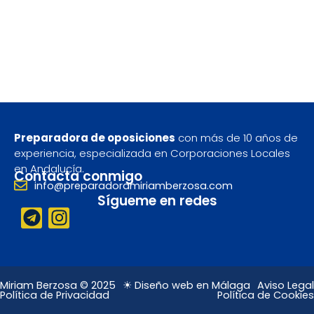
Preparadora de oposiciones
con más de 10 años de
experiencia, especializada en Corporaciones Locales
en Andalucía.
Contacta conmigo
info@preparadoramiriamberzosa.com
Sígueme en redes
T
I
e
n
l
s
e
t
g
a
Miriam Berzosa © 2025
☀ Diseño web en Málaga
Aviso Legal
Política de Privacidad
Política de Cookies
r
g