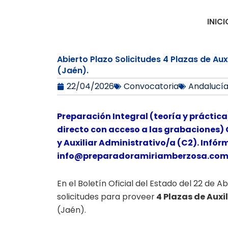
Ir
al
INICI
contenido
Abierto Plazo Solicitudes 4 Plazas de Au
(Jaén).
22/04/2026
Convocatoria
Andalucí
Preparación Integral (teoría y práctica
directo con acceso a las grabaciones) 
y Auxiliar Administrativo/a (C2). Infór
info@preparadoramiriamberzosa.co
En el Boletín Oficial del Estado del 22 de A
solicitudes para proveer
4 Plazas de Auxi
(Jaén).