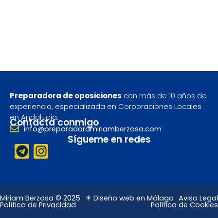
Preparadora de oposiciones
con más de 10 años de
experiencia, especializada en Corporaciones Locales
en Andalucía.
Contacta conmigo
info@preparadoramiriamberzosa.com
Sígueme en redes
T
I
e
n
l
s
e
t
g
a
Miriam Berzosa © 2025
☀ Diseño web en Málaga
Aviso Legal
Política de Privacidad
Política de Cookies
r
g