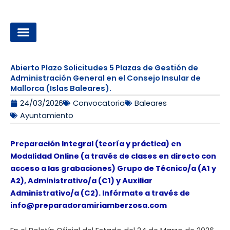
Ir
al
contenido
OPOSICIONES A LA ADMINISTRACIÓN LOCAL
Abierto Plazo Solicitudes 5 Plazas de Gestión de
Administración General en el Consejo Insular de
Mallorca (Islas Baleares).
24/03/2026
Convocatoria
Baleares
Ayuntamiento
Preparación Integral (teoría y práctica) en
Modalidad Online (a través de clases en directo con
acceso a las grabaciones) Grupo de Técnico/a (A1 y
A2), Administrativo/a (C1) y Auxiliar
Administrativo/a (C2). Infórmate a través de
info@preparadoramiriamberzosa.com