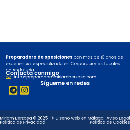
Preparadora de oposiciones
con más de 10 años de
experiencia, especializada en Corporaciones Locales
en Andalucía.
Contacta conmigo
info@preparadoramiriamberzosa.com
Sígueme en redes
T
I
e
n
l
s
e
t
g
a
Miriam Berzosa © 2025
☀ Diseño web en Málaga
Aviso Legal
Política de Privacidad
Política de Cookies
r
g