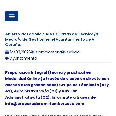
Ir
al
contenido
OPOSICIONES A LA ADMINISTRACIÓN LOCAL
Abierto Plazo Solicitudes 7 Plazas de Técnico/a
Medio/a de Gestión en el Ayuntamiento de A
Coruña.
14/03/2026
Convocatoria
Galicia
Ayuntamiento
Preparación Integral (teoría y práctica) en
Modalidad Online (a través de clases en directo con
acceso a las grabaciones) Grupo de Técnico/a (A1 y
A2), Administrativo/a (C1) y Auxiliar
Administrativo/a (C2). Infórmate a través de
info@preparadoramiriamberzosa.com