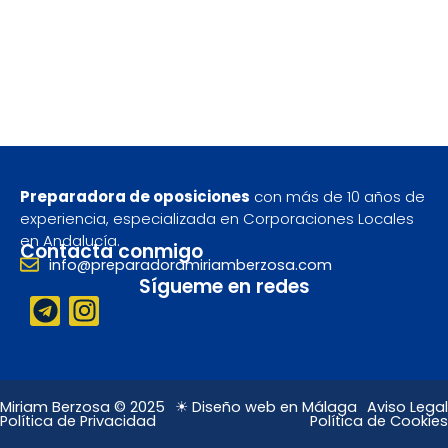
Preparadora de oposiciones
con más de 10 años de
experiencia, especializada en Corporaciones Locales
en Andalucía.
Contacta conmigo
info@preparadoramiriamberzosa.com
Sígueme en redes
T
I
e
n
l
s
e
t
g
a
Miriam Berzosa © 2025
☀ Diseño web en Málaga
Aviso Legal
Política de Privacidad
Política de Cookies
r
g