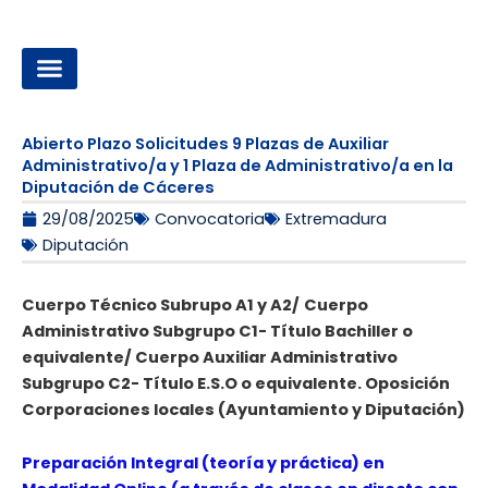
Ir
al
contenido
OPOSICIONES A LA ADMINISTRACIÓN LOCAL
Abierto Plazo Solicitudes 9 Plazas de Auxiliar
Administrativo/a y 1 Plaza de Administrativo/a en la
Diputación de Cáceres
29/08/2025
Convocatoria
Extremadura
Diputación
Cuerpo Técnico Subrupo A1 y A2/
Cuerpo
Administrativo Subgrupo C1- Título Bachiller o
equivalente/ Cuerpo Auxiliar Administrativo
Subgrupo C2- Título E.S.O o equivalente. Oposición
Corporaciones locales (Ayuntamiento y Diputación)
Preparación Integral (teoría y práctica) en