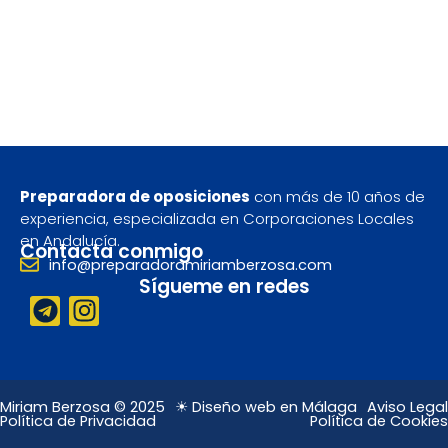
Preparadora de oposiciones
con más de 10 años de
experiencia, especializada en Corporaciones Locales
en Andalucía.
Contacta conmigo
info@preparadoramiriamberzosa.com
Sígueme en redes
T
I
e
n
l
s
e
t
g
a
Miriam Berzosa © 2025
☀ Diseño web en Málaga
Aviso Legal
Política de Privacidad
Política de Cookies
r
g