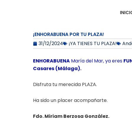
Ir
al
INICI
contenido
¡ENHORABUENA POR TU PLAZA!
31/12/2024
¡YA TIENES TU PLAZA!
And
ENHORABUENA
María del Mar, ya eres
FU
Casares
(Málaga).
Disfruta tu merecida PLAZA.
Ha sido un placer acompañarte.
Fdo. Miriam Berzosa González.