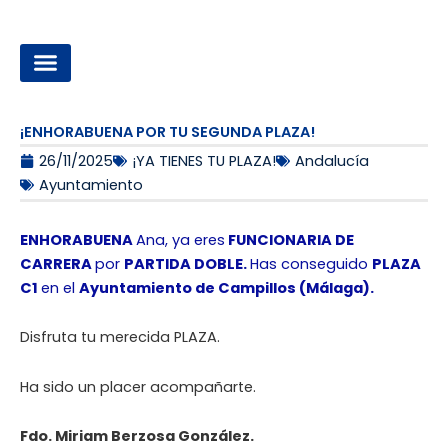
Ir
al
contenido
OPOSICIONES A LA ADMINISTRACIÓN LOCAL
¡ENHORABUENA POR TU SEGUNDA PLAZA!
26/11/2025
¡YA TIENES TU PLAZA!
Andalucía
Ayuntamiento
ENHORABUENA
Ana, ya eres
FUNCIONARIA DE
CARRERA
por
PARTIDA DOBLE.
Has conseguido
PLAZA
C1
en el
Ayuntamiento de Campillos (Málaga).
Disfruta tu merecida PLAZA.
Ha sido un placer acompañarte.
Fdo. Miriam Berzosa González.