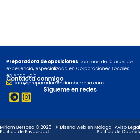
Preparadora de oposiciones
con más de 10 años de
experiencia, especializada en Corporaciones Locales
en Andalucía.
Contacta conmigo
info@preparadoramiriamberzosa.com
Sígueme en redes
T
I
e
n
l
s
e
t
g
a
Miriam Berzosa © 2025
☀ Diseño web en Málaga
Aviso Legal
Política de Privacidad
Política de Cookies
r
g