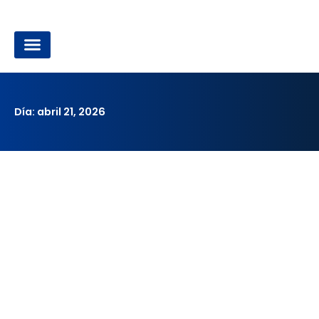
Ir
al
contenido
OPOSICIONES A LA ADMINISTRACIÓN LOCAL
Día: abril 21, 2026