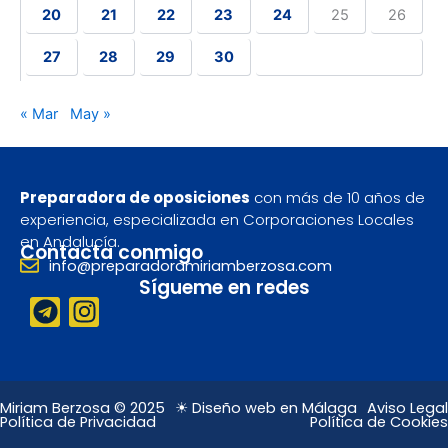
20
21
22
23
24
25
26
27
28
29
30
« Mar
May »
Preparadora de oposiciones
con más de 10 años de
experiencia, especializada en Corporaciones Locales
en Andalucía.
Contacta conmigo
info@preparadoramiriamberzosa.com
Sígueme en redes
T
I
e
n
l
s
e
t
g
a
Miriam Berzosa © 2025
☀ Diseño web en Málaga
Aviso Legal
Política de Privacidad
Política de Cookies
r
g