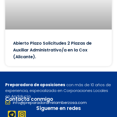
Abierto Plazo Solicitudes 2 Plazas de
Auxiliar Administrativo/a en la Cox
(Alicante).
Preparadora de oposiciones
con más de 10 años de
experiencia, especializada en Corporaciones Locales
en Andalucía.
Contacta conmigo
info@preparadoramiriamberzosa.com
Sígueme en redes
T
I