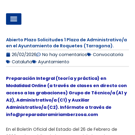
Ir
al
contenido
OPOSICIONES A LA ADMINISTRACIÓN LOCAL
Abierto Plazo Solicitudes 1 Plaza de Administrativo/a
en el Ayuntamiento de Roquetes (Tarragona).
26/02/2026
No hay comentarios
Convocatoria
Cataluña
Ayuntamiento
Preparación Integral (teoría y práctica) en
Modalidad Online (a través de clases en directo con
acceso a las grabaciones) Grupo de Técnico/a (A1 y
A2), Administrativo/a (C1) y Auxiliar
Administrativo/a (C2). Infórmate a través de
info@preparadoramiriamberzosa.com
En el Boletín Oficial del Estado del 26 de Febrero de