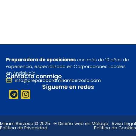
Preparadora de oposiciones
con más de 10 años de
experiencia, especializada en Corporaciones Locales
en Andalucía.
Contacta conmigo
info@preparadoramiriamberzosa.com
Sígueme en redes
T
I
e
n
l
s
e
t
g
a
Miriam Berzosa © 2025
☀ Diseño web en Málaga
Aviso Legal
Política de Privacidad
Política de Cookies
r
g