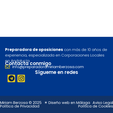
Preparadora de oposiciones
con más de 10 años de
experiencia, especializada en Corporaciones Locales
en Andalucía.
Contacta conmigo
info@preparadoramiriamberzosa.com
Sígueme en redes
T
I
e
n
l
s
e
t
g
a
Miriam Berzosa © 2025
☀ Diseño web en Málaga
Aviso Legal
Política de Privacidad
Política de Cookies
r
g