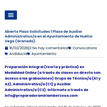
Ir
al
contenido
OPOSICIONES A LA ADMINISTRACIÓN LOCAL
Abierto Plazo Solicitudes 1 Plaza de Auxiliar
Administrativo/a en el Ayuntamiento de Huétor
Vega (Granada).
16/02/2026
No hay comentarios
Convocatoria
Andalucía
Ayuntamiento
Preparación Integral (teoría y práctica) en
Modalidad Online (a través de clases en directo con
acceso a las grabaciones) Grupo de Técnico/a (A1 y
A2), Administrativo/a (C1) y Auxiliar
Administrativo/a (C2). Infórmate a través de
info@preparadoramiriamberzosa.com