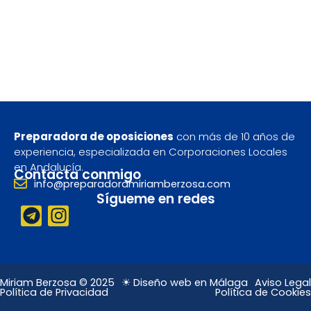
Preparadora de oposiciones
con más de 10 años de
experiencia, especializada en Corporaciones Locales
en Andalucía.
Contacta conmigo
info@preparadoramiriamberzosa.com
Sígueme en redes
T
I
e
n
l
s
e
t
g
a
Miriam Berzosa © 2025
☀ Diseño web en Málaga
Aviso Legal
Política de Privacidad
Política de Cookies
r
g