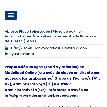
Ir
al
contenido
OPOSICIONES A LA ADMINISTRACIÓN LOCAL
Abierto Plazo Solicitudes 1 Plaza de Auxiliar
Administrativo/a en el Ayuntamiento de Priaranza
del Bierzo (León).
26/02/2026
Convocatoria
Castilla y León
Ayuntamiento
Preparación Integral (teoría y práctica) en
Modalidad Online (a través de clases en directo con
acceso a las grabaciones) Grupo de Técnico/a (A1 y
A2), Administrativo/a (C1) y Auxiliar
Administrativo/a (C2). Infórmate a través de
info@preparadoramiriamberzosa.com