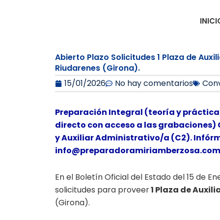
Ir
al
INICI
contenido
Abierto Plazo Solicitudes 1 Plaza de Auxi
Riudarenes (Girona).
15/01/2026
No hay comentarios
Conv
Preparación Integral (teoría y práctica
directo con acceso a las grabaciones) 
y Auxiliar Administrativo/a (C2). Infór
info@preparadoramiriamberzosa.co
En el Boletín Oficial del Estado del 15 de E
solicitudes para proveer
1 Plaza de Auxil
(Girona).