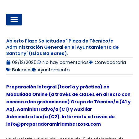
Ir
al
contenido
OPOSICIONES A LA ADMINISTRACIÓN LOCAL
Abierto Plazo Solicitudes 1 Plaza de Técnico/a
Administración General en el Ayuntamiento de
Santanyí (Islas Baleares).
09/12/2025
No hay comentarios
Convocatoria
Baleares
Ayuntamiento
Preparación Integral (teoría y práctica) en
Modalidad Online (a través de clases en directo con
acceso a las grabaciones) Grupo de Técnico/a (A1 y
A2), Administrativo/a (C1) y Auxiliar
Administrativo/a (C2). Infórmate a través de
info@preparadoramiriamberzosa.com