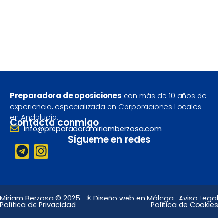
Preparadora de oposiciones
con más de 10 años de
experiencia, especializada en Corporaciones Locales
en Andalucía.
Contacta conmigo
info@preparadoramiriamberzosa.com
Sígueme en redes
T
I
e
n
l
s
e
t
g
a
Miriam Berzosa © 2025
☀ Diseño web en Málaga
Aviso Legal
Política de Privacidad
Política de Cookies
r
g