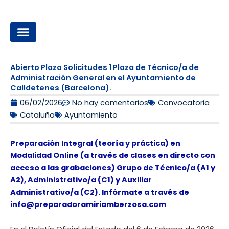
Ir
al
contenido
OPOSICIONES A LA ADMINISTRACIÓN LOCAL
Abierto Plazo Solicitudes 1 Plaza de Técnico/a de
Administración General en el Ayuntamiento de
Calldetenes (Barcelona).
06/02/2026
No hay comentarios
Convocatoria
Cataluña
Ayuntamiento
Preparación Integral (teoría y práctica) en
Modalidad Online (a través de clases en directo con
acceso a las grabaciones) Grupo de Técnico/a (A1 y
A2), Administrativo/a (C1) y Auxiliar
Administrativo/a (C2). Infórmate a través de
info@preparadoramiriamberzosa.com