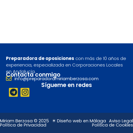
Preparadora de oposiciones
con más de 10 años de
experiencia, especializada en Corporaciones Locales
en Andalucía.
Contacta conmigo
info@preparadoramiriamberzosa.com
Sígueme en redes
T
I
e
n
l
s
e
t
g
a
Miriam Berzosa © 2025
☀ Diseño web en Málaga
Aviso Legal
Política de Privacidad
Política de Cookies
r
g