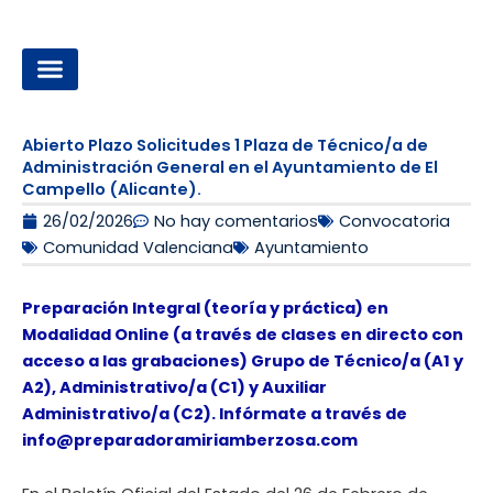
Ir
al
contenido
OPOSICIONES A LA ADMINISTRACIÓN LOCAL
Abierto Plazo Solicitudes 1 Plaza de Técnico/a de
Administración General en el Ayuntamiento de El
Campello (Alicante).
26/02/2026
No hay comentarios
Convocatoria
Comunidad Valenciana
Ayuntamiento
Preparación Integral (teoría y práctica) en
Modalidad Online (a través de clases en directo con
acceso a las grabaciones) Grupo de Técnico/a (A1 y
A2), Administrativo/a (C1) y Auxiliar
Administrativo/a (C2). Infórmate a través de
info@preparadoramiriamberzosa.com