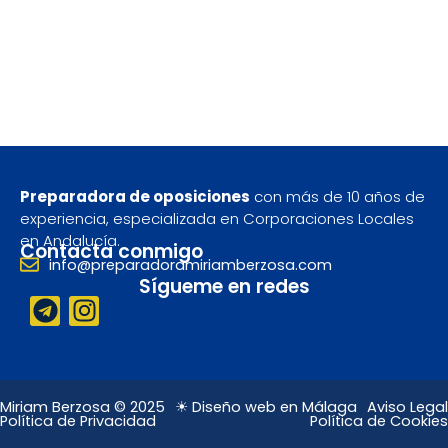
Preparadora de oposiciones
con más de 10 años de
experiencia, especializada en Corporaciones Locales
en Andalucía.
Contacta conmigo
info@preparadoramiriamberzosa.com
Sígueme en redes
T
I
e
n
l
s
e
t
g
a
Miriam Berzosa © 2025
☀ Diseño web en Málaga
Aviso Legal
Política de Privacidad
Política de Cookies
r
g