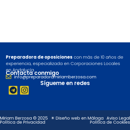
Preparadora de oposiciones
con más de 10 años de
experiencia, especializada en Corporaciones Locales
en Andalucía.
Contacta conmigo
info@preparadoramiriamberzosa.com
Sígueme en redes
T
I
e
n
l
s
e
t
g
a
Miriam Berzosa © 2025
☀ Diseño web en Málaga
Aviso Legal
Política de Privacidad
Política de Cookies
r
g