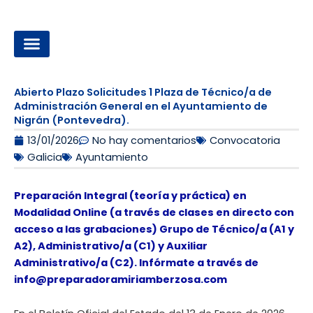
Ir
al
contenido
OPOSICIONES A LA ADMINISTRACIÓN LOCAL
Abierto Plazo Solicitudes 1 Plaza de Técnico/a de
Administración General en el Ayuntamiento de
Nigrán (Pontevedra).
13/01/2026
No hay comentarios
Convocatoria
Galicia
Ayuntamiento
Preparación Integral (teoría y práctica) en
Modalidad Online (a través de clases en directo con
acceso a las grabaciones) Grupo de Técnico/a (A1 y
A2), Administrativo/a (C1) y Auxiliar
Administrativo/a (C2). Infórmate a través de
info@preparadoramiriamberzosa.com