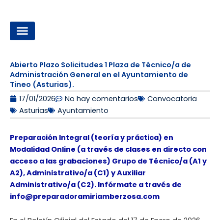
Ir
al
contenido
OPOSICIONES A LA ADMINISTRACIÓN LOCAL
Abierto Plazo Solicitudes 1 Plaza de Técnico/a de
Administración General en el Ayuntamiento de
Tineo (Asturias).
17/01/2026
No hay comentarios
Convocatoria
Asturias
Ayuntamiento
Preparación Integral (teoría y práctica) en
Modalidad Online (a través de clases en directo con
acceso a las grabaciones) Grupo de Técnico/a (A1 y
A2), Administrativo/a (C1) y Auxiliar
Administrativo/a (C2). Infórmate a través de
info@preparadoramiriamberzosa.com