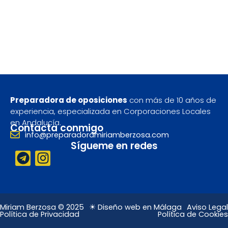
Preparadora de oposiciones
con más de 10 años de
experiencia, especializada en Corporaciones Locales
en Andalucía.
Contacta conmigo
info@preparadoramiriamberzosa.com
Sígueme en redes
T
I
e
n
l
s
e
t
g
a
Miriam Berzosa © 2025
☀ Diseño web en Málaga
Aviso Legal
Política de Privacidad
Política de Cookies
r
g