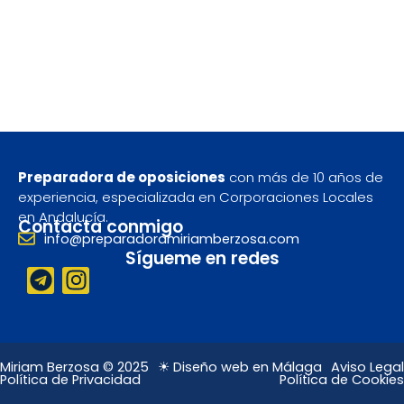
Preparadora de oposiciones
con más de 10 años de
experiencia, especializada en Corporaciones Locales
en Andalucía.
Contacta conmigo
info@preparadoramiriamberzosa.com
Sígueme en redes
T
I
e
n
l
s
e
t
g
a
Miriam Berzosa © 2025
☀ Diseño web en Málaga
Aviso Legal
Política de Privacidad
Política de Cookies
r
g