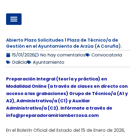
Ir
al
contenido
OPOSICIONES A LA ADMINISTRACIÓN LOCAL
Abierto Plazo Solicitudes 1 Plaza de Técnico/a de
Gestión en el Ayuntamiento de Arzúa (A Coruña).
15/01/2026
No hay comentarios
Convocatoria
Galicia
Ayuntamiento
Preparación Integral (teoría y práctica) en
Modalidad Online (a través de clases en directo con
acceso a las grabaciones) Grupo de Técnico/a (A1 y
A2), Administrativo/a (C1) y Auxiliar
Administrativo/a (C2). Infórmate a través de
info@preparadoramiriamberzosa.com
En el Boletín Oficial del Estado del 15 de Enero de 2026,