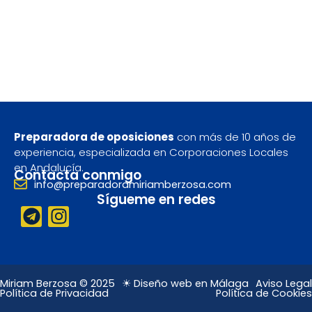
Preparadora de oposiciones
con más de 10 años de
experiencia, especializada en Corporaciones Locales
en Andalucía.
Contacta conmigo
info@preparadoramiriamberzosa.com
Sígueme en redes
T
I
e
n
l
s
e
t
g
a
Miriam Berzosa © 2025
☀ Diseño web en Málaga
Aviso Legal
Política de Privacidad
Política de Cookies
r
g