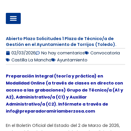
Ir
al
contenido
OPOSICIONES A LA ADMINISTRACIÓN LOCAL
Abierto Plazo Solicitudes 1 Plaza de Técnico/a de
Gestión en el Ayuntamiento de Torrijos (Toledo).
02/03/2026
No hay comentarios
Convocatoria
Castilla La Mancha
Ayuntamiento
Preparación Integral (teoría y práctica) en
Modalidad Online (a través de clases en directo con
acceso a las grabaciones) Grupo de Técnico/a (A1 y
A2), Administrativo/a (C1) y Auxiliar
Administrativo/a (C2). Infórmate a través de
info@preparadoramiriamberzosa.com
En el Boletín Oficial del Estado del 2 de Marzo de 2026,