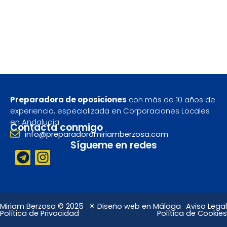
Preparadora de oposiciones
con más de 10 años de
experiencia, especializada en Corporaciones Locales
en Andalucía.
Contacta conmigo
info@preparadoramiriamberzosa.com
Sígueme en redes
T
I
e
n
l
s
e
t
g
a
Miriam Berzosa © 2025
☀ Diseño web en Málaga
Aviso Legal
Política de Privacidad
Política de Cookies
r
g