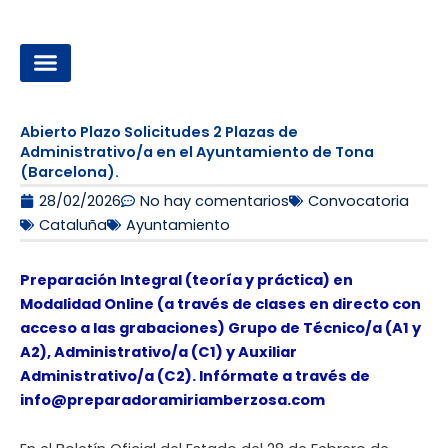
Ir
al
contenido
OPOSICIONES A LA ADMINISTRACIÓN LOCAL
Abierto Plazo Solicitudes 2 Plazas de
Administrativo/a en el Ayuntamiento de Tona
(Barcelona).
28/02/2026
No hay comentarios
Convocatoria
Cataluña
Ayuntamiento
Preparación Integral (teoría y práctica) en
Modalidad Online (a través de clases en directo con
acceso a las grabaciones) Grupo de Técnico/a (A1 y
A2), Administrativo/a (C1) y Auxiliar
Administrativo/a (C2). Infórmate a través de
info@preparadoramiriamberzosa.com