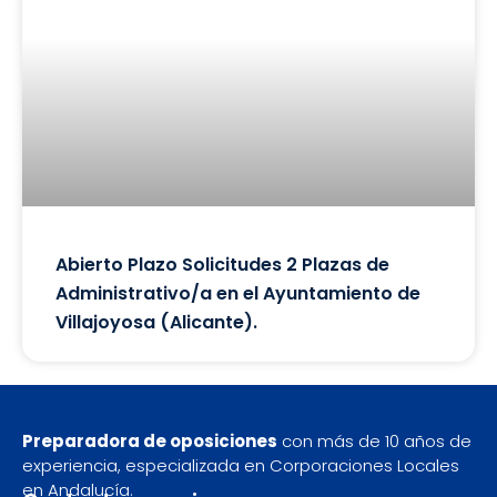
Abierto Plazo Solicitudes 2 Plazas de
Administrativo/a en el Ayuntamiento de
Villajoyosa (Alicante).
Preparadora de oposiciones
con más de 10 años de
experiencia, especializada en Corporaciones Locales
en Andalucía.