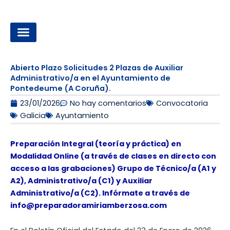
Ir
al
contenido
OPOSICIONES A LA ADMINISTRACIÓN LOCAL
Abierto Plazo Solicitudes 2 Plazas de Auxiliar
Administrativo/a en el Ayuntamiento de
Pontedeume (A Coruña).
23/01/2026
No hay comentarios
Convocatoria
Galicia
Ayuntamiento
Preparación Integral (teoría y práctica) en
Modalidad Online (a través de clases en directo con
acceso a las grabaciones) Grupo de Técnico/a (A1 y
A2), Administrativo/a (C1) y Auxiliar
Administrativo/a (C2). Infórmate a través de
info@preparadoramiriamberzosa.com