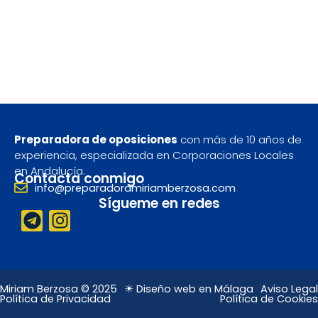
Preparadora de oposiciones
con más de 10 años de
experiencia, especializada en Corporaciones Locales
en Andalucía.
Contacta conmigo
info@preparadoramiriamberzosa.com
Sígueme en redes
T
I
e
n
l
s
e
t
g
a
Miriam Berzosa © 2025
☀ Diseño web en Málaga
Aviso Legal
Política de Privacidad
Política de Cookies
r
g