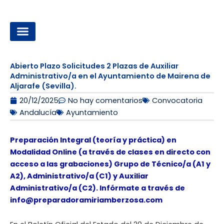
Ir
al
contenido
OPOSICIONES A LA ADMINISTRACIÓN LOCAL
Abierto Plazo Solicitudes 2 Plazas de Auxiliar
Administrativo/a en el Ayuntamiento de Mairena de
Aljarafe (Sevilla).
20/12/2025
No hay comentarios
Convocatoria
Andalucía
Ayuntamiento
Preparación Integral (teoría y práctica) en
Modalidad Online (a través de clases en directo con
acceso a las grabaciones) Grupo de Técnico/a (A1 y
A2), Administrativo/a (C1) y Auxiliar
Administrativo/a (C2). Infórmate a través de
info@preparadoramiriamberzosa.com