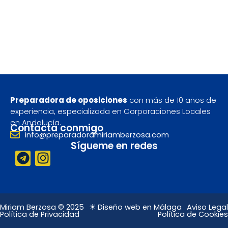
Preparadora de oposiciones
con más de 10 años de
experiencia, especializada en Corporaciones Locales
en Andalucía.
Contacta conmigo
info@preparadoramiriamberzosa.com
Sígueme en redes
T
I
e
n
l
s
e
t
g
a
Miriam Berzosa © 2025
☀ Diseño web en Málaga
Aviso Legal
Política de Privacidad
Política de Cookies
r
g