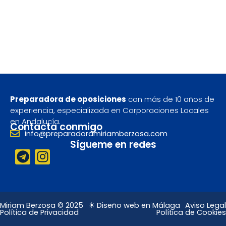
Preparadora de oposiciones
con más de 10 años de
experiencia, especializada en Corporaciones Locales
en Andalucía.
Contacta conmigo
info@preparadoramiriamberzosa.com
Sígueme en redes
T
I
e
n
l
s
e
t
g
a
Miriam Berzosa © 2025
☀ Diseño web en Málaga
Aviso Legal
Política de Privacidad
Política de Cookies
r
g