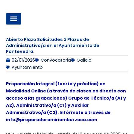
Ir
al
contenido
OPOSICIONES A LA ADMINISTRACIÓN LOCAL
Abierto Plazo Solicitudes 3 Plazas de
Administrativo/a en el Ayuntamiento de
Pontevedra.
02/01/2026
Convocatoria
Galicia
Ayuntamiento
Preparación Integral (teoría y práctica) en
Modalidad Online (a través de clases en directo con
acceso a las grabaciones) Grupo de Técnico/a (A1 y
A2), Administrativo/a (C1) y Auxiliar
Administrativo/a (C2). Infórmate a través de
info@preparadoramiriamberzosa.com