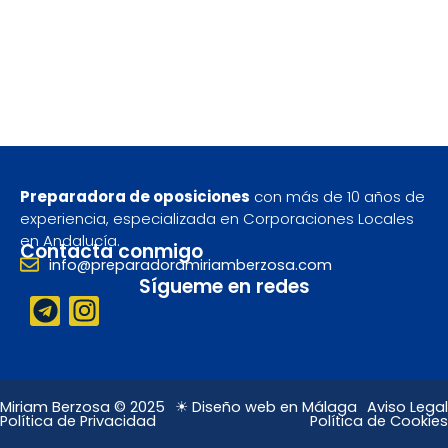
Preparadora de oposiciones
con más de 10 años de
experiencia, especializada en Corporaciones Locales
en Andalucía.
Contacta conmigo
info@preparadoramiriamberzosa.com
Sígueme en redes
T
I
e
n
l
s
e
t
g
a
Miriam Berzosa © 2025
☀ Diseño web en Málaga
Aviso Legal
Política de Privacidad
Política de Cookies
r
g