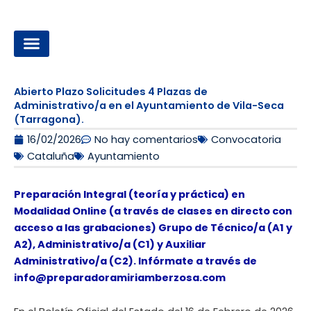
Ir
al
contenido
OPOSICIONES A LA ADMINISTRACIÓN LOCAL
Abierto Plazo Solicitudes 4 Plazas de
Administrativo/a en el Ayuntamiento de Vila-Seca
(Tarragona).
16/02/2026
No hay comentarios
Convocatoria
Cataluña
Ayuntamiento
Preparación Integral (teoría y práctica) en
Modalidad Online (a través de clases en directo con
acceso a las grabaciones) Grupo de Técnico/a (A1 y
A2), Administrativo/a (C1) y Auxiliar
Administrativo/a (C2). Infórmate a través de
info@preparadoramiriamberzosa.com