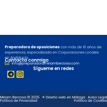
Preparadora de oposiciones
con más de 10 años de
experiencia, especializada en Corporaciones Locales
en Andalucía.
Contacta conmigo
info@preparadoramiriamberzosa.com
Sígueme en redes
T
I
e
n
l
s
e
t
g
a
Miriam Berzosa © 2025
☀ Diseño web en Málaga
Aviso Legal
Política de Privacidad
Política de Cookies
r
g