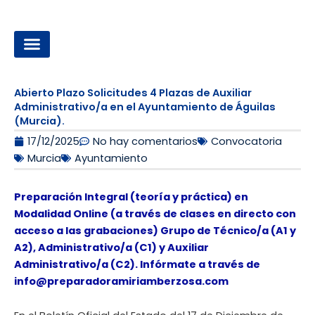
Ir
al
contenido
OPOSICIONES A LA ADMINISTRACIÓN LOCAL
Abierto Plazo Solicitudes 4 Plazas de Auxiliar
Administrativo/a en el Ayuntamiento de Águilas
(Murcia).
17/12/2025
No hay comentarios
Convocatoria
Murcia
Ayuntamiento
Preparación Integral (teoría y práctica) en
Modalidad Online (a través de clases en directo con
acceso a las grabaciones) Grupo de Técnico/a (A1 y
A2), Administrativo/a (C1) y Auxiliar
Administrativo/a (C2). Infórmate a través de
info@preparadoramiriamberzosa.com