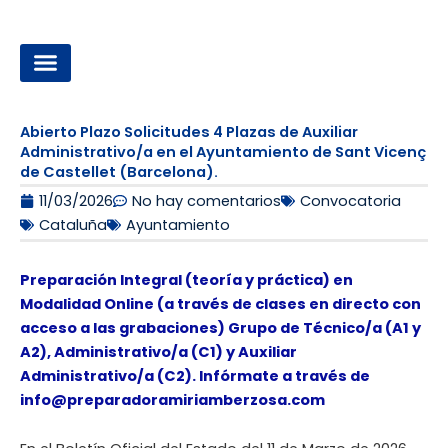
Ir
al
contenido
OPOSICIONES A LA ADMINISTRACIÓN LOCAL
Abierto Plazo Solicitudes 4 Plazas de Auxiliar
Administrativo/a en el Ayuntamiento de Sant Vicenç
de Castellet (Barcelona).
11/03/2026
No hay comentarios
Convocatoria
Cataluña
Ayuntamiento
Preparación Integral (teoría y práctica) en
Modalidad Online (a través de clases en directo con
acceso a las grabaciones) Grupo de Técnico/a (A1 y
A2), Administrativo/a (C1) y Auxiliar
Administrativo/a (C2). Infórmate a través de
info@preparadoramiriamberzosa.com