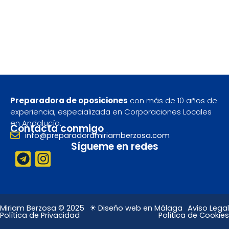
Preparadora de oposiciones
con más de 10 años de
experiencia, especializada en Corporaciones Locales
en Andalucía.
Contacta conmigo
info@preparadoramiriamberzosa.com
Sígueme en redes
T
I
e
n
l
s
e
t
g
a
Miriam Berzosa © 2025
☀ Diseño web en Málaga
Aviso Legal
Política de Privacidad
Política de Cookies
r
g