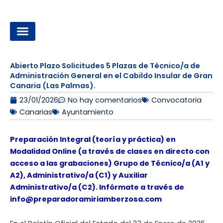
Ir
al
contenido
OPOSICIONES A LA ADMINISTRACIÓN LOCAL
Abierto Plazo Solicitudes 5 Plazas de Técnico/a de
Administración General en el Cabildo Insular de Gran
Canaria (Las Palmas).
23/01/2026
No hay comentarios
Convocatoria
Canarias
Ayuntamiento
Preparación Integral (teoría y práctica) en
Modalidad Online (a través de clases en directo con
acceso a las grabaciones) Grupo de Técnico/a (A1 y
A2), Administrativo/a (C1) y Auxiliar
Administrativo/a (C2). Infórmate a través de
info@preparadoramiriamberzosa.com