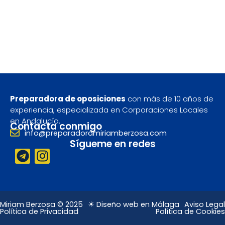
Preparadora de oposiciones
con más de 10 años de
experiencia, especializada en Corporaciones Locales
en Andalucía.
Contacta conmigo
info@preparadoramiriamberzosa.com
Sígueme en redes
T
I
e
n
l
s
e
t
g
a
Miriam Berzosa © 2025
☀ Diseño web en Málaga
Aviso Legal
Política de Privacidad
Política de Cookies
r
g