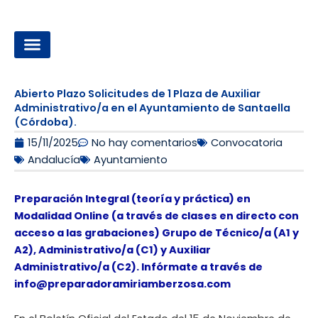
Ir
al
contenido
OPOSICIONES A LA ADMINISTRACIÓN LOCAL
Abierto Plazo Solicitudes de 1 Plaza de Auxiliar
Administrativo/a en el Ayuntamiento de Santaella
(Córdoba).
15/11/2025
No hay comentarios
Convocatoria
Andalucía
Ayuntamiento
Preparación Integral (teoría y práctica) en
Modalidad Online (a través de clases en directo con
acceso a las grabaciones) Grupo de Técnico/a (A1 y
A2), Administrativo/a (C1) y Auxiliar
Administrativo/a (C2). Infórmate a través de
info@preparadoramiriamberzosa.com