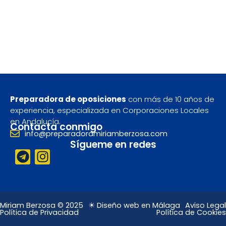
Preparadora de oposiciones
con más de 10 años de
experiencia, especializada en Corporaciones Locales
en Andalucía.
Contacta conmigo
info@preparadoramiriamberzosa.com
Sígueme en redes
T
I
e
n
l
s
e
t
g
a
Miriam Berzosa © 2025
☀ Diseño web en Málaga
Aviso Legal
Política de Privacidad
Política de Cookies
r
g