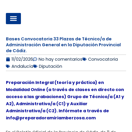
Ir
al
contenido
OPOSICIONES A LA ADMINISTRACIÓN LOCAL
Bases Convocatoria 33 Plazas de Técnico/a de
Administración General en la Diputación Provincial
de Cádiz.
11/02/2026
No hay comentarios
Convocatoria
Andalucía
Diputación
Preparación Integral (teoría y práctica) en
Modalidad Online (a través de clases en directo con
acceso a las grabaciones) Grupo de Técnico/a (A1 y
A2), Administrativo/a (C1) y Auxiliar
Administrativo/a (C2). Infórmate a través de
info@preparadoramiriamberzosa.com