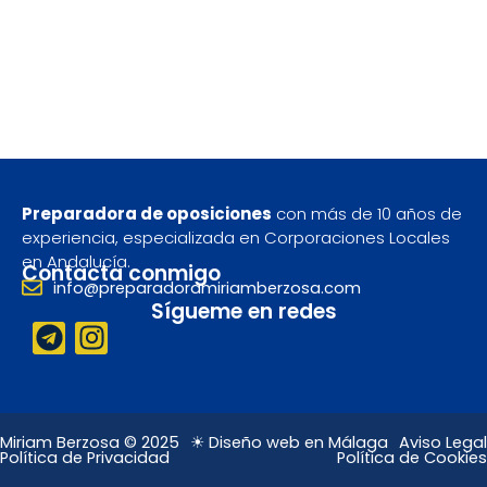
Preparadora de oposiciones
con más de 10 años de
experiencia, especializada en Corporaciones Locales
en Andalucía.
Contacta conmigo
info@preparadoramiriamberzosa.com
Sígueme en redes
T
I
e
n
l
s
e
t
g
a
Miriam Berzosa © 2025
☀ Diseño web en Málaga
Aviso Legal
Política de Privacidad
Política de Cookies
r
g