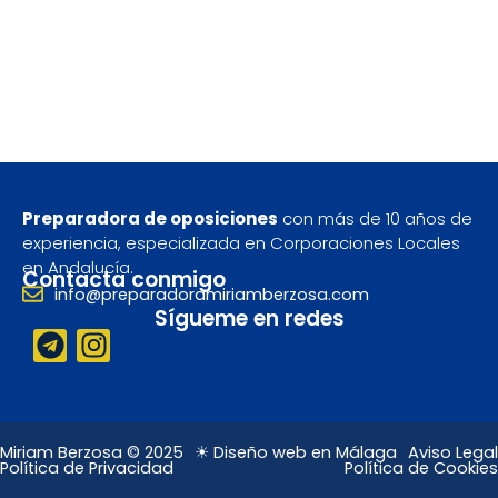
Preparadora de oposiciones
con más de 10 años de
experiencia, especializada en Corporaciones Locales
en Andalucía.
Contacta conmigo
info@preparadoramiriamberzosa.com
Sígueme en redes
T
I
e
n
l
s
e
t
g
a
Miriam Berzosa © 2025
☀ Diseño web en Málaga
Aviso Legal
Política de Privacidad
Política de Cookies
r
g