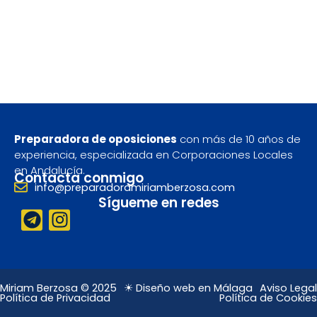
Preparadora de oposiciones
con más de 10 años de
experiencia, especializada en Corporaciones Locales
en Andalucía.
Contacta conmigo
info@preparadoramiriamberzosa.com
Sígueme en redes
T
I
e
n
l
s
e
t
g
a
Miriam Berzosa © 2025
☀ Diseño web en Málaga
Aviso Legal
Política de Privacidad
Política de Cookies
r
g