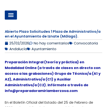
Ir
al
contenido
OPOSICIONES A LA ADMINISTRACIÓN LOCAL
Abierto Plazo Solicitudes 1 Plaza de Administrativo/a
en el Ayuntamiento de Iznate (Málaga).
25/02/2026
No hay comentarios
Convocatoria
Andalucía
Ayuntamiento
Preparación Integral (teoría y práctica) en
Modalidad Online (a través de clases en directo con
acceso a las grabaciones) Grupo de Técnico/a (A1 y
A2), Administrativo/a (C1) y Auxiliar
Administrativo/a (C2). Infórmate a través de
info@preparadoramiriamberzosa.com
En el Boletín Oficial del Estado del 25 de Febrero de